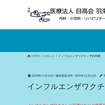
コ
ナ
ン
ビ
テ
ゲ
ン
ー
ツ
シ
へ
ョ
ス
ン
キ
に
ッ
移
プ
動
HOME
お知らせ
インフルエンザワクチン予約再開
2020年11月12日
/ 最終更新日時 :
2020年11月12日
インフルエンザワクチ